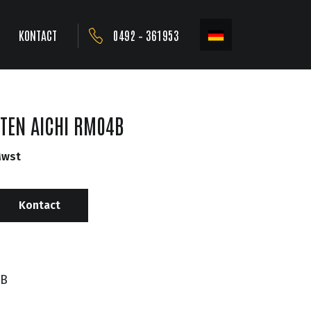
KONTACT
0492 – 361953
TTEN AICHI RM04B
Mwst
Kontact
B