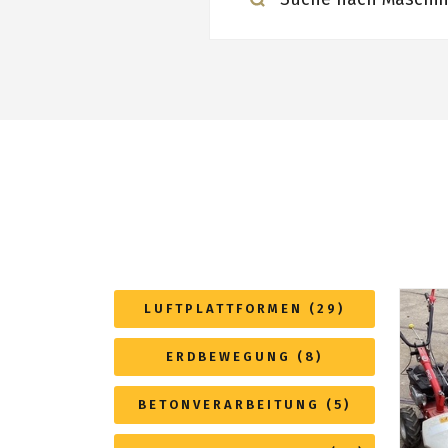
LUFTPLATTFORMEN (29)
ERDBEWEGUNG (8)
BETONVERARBEITUNG (5)